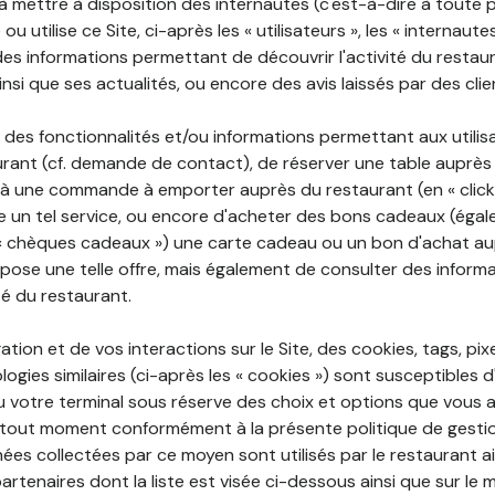
 à mettre à disposition des internautes (c'est-à-dire à toute
ou utilise ce Site, ci-après les « utilisateurs », les « internaute
te des informations permettant de découvrir l'activité du restau
si que ses actualités, ou encore des avis laissés par des clie
 des fonctionnalités et/ou informations permettant aux utilis
urant (cf. demande de contact), de réserver une table auprès
à une commande à emporter auprès du restaurant (en « click a
 un tel service, ou encore d'acheter des bons cadeaux (égal
« chèques cadeaux ») une carte cadeau ou un bon d'achat au
opose une telle offre, mais également de consulter des informa
ité du restaurant.
ation et de vos interactions sur le Site, des cookies, tags, pix
ogies similaires (ci-après les « cookies ») sont susceptibles d
u votre terminal sous réserve des choix et options que vous 
tout moment conformément à la présente politique de gestio
ées collectées par ce moyen sont utilisés par le restaurant a
partenaires dont la liste est visée ci-dessous ainsi que sur le