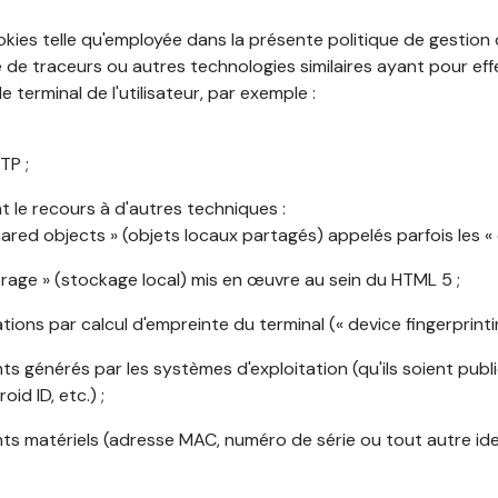
okies telle qu'employée dans la présente politique de gestion
de traceurs ou autres technologies similaires ayant pour effet
 terminal de l'utilisateur, par exemple :
TP ;
 le recours à d'autres techniques :
shared objects » (objets locaux partagés) appelés parfois les « 
torage » (stockage local) mis en œuvre au sein du HTML 5 ;
cations par calcul d'empreinte du terminal (« device fingerprintin
ants générés par les systèmes d'exploitation (qu'ils soient publi
oid ID, etc.) ;
ants matériels (adresse MAC, numéro de série ou tout autre ide