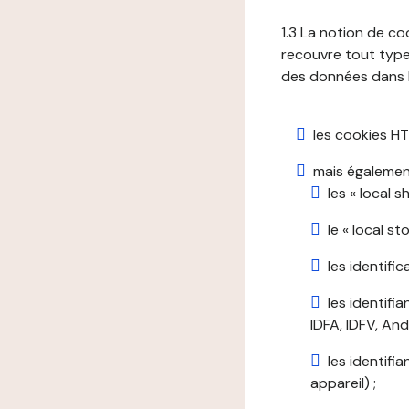
1.3 La notion de co
recouvre tout type 
des données dans le
les cookies HT
mais également
les « local 
le « local s
les identifi
les identifi
IDFA, IDFV, Andr
les identifi
appareil) ;