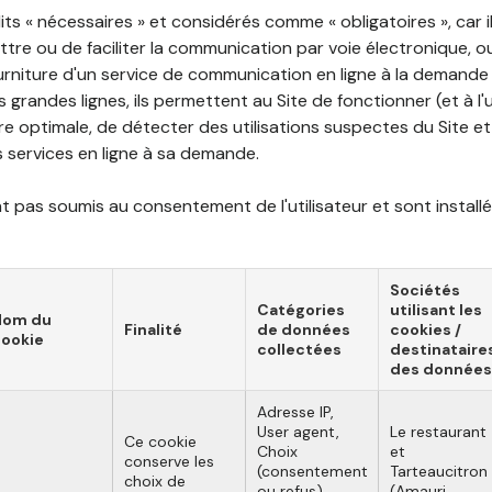
ts « nécessaires » et considérés comme « obligatoires », car il
tre ou de faciliter la communication par voie électronique, 
ourniture d'un service de communication en ligne à la demand
les grandes lignes, ils permettent au Site de fonctionner (et à l'
e optimale, de détecter des utilisations suspectes du Site et 
ns services en ligne à sa demande.
 pas soumis au consentement de l'utilisateur et sont installé
Sociétés
Catégories
utilisant les
Nom du
Finalité
de données
cookies /
ookie
collectées
destinataire
des données
Adresse IP,
User agent,
Le restaurant
Ce cookie
Choix
et
conserve les
(consentement
Tarteaucitron
choix de
ou refus),
(Amauri