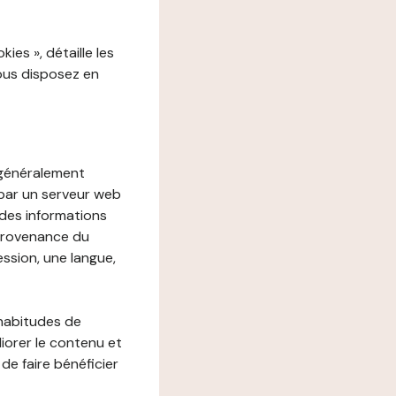
es », détaille les
vous disposez en
, généralement
 par un serveur web
r des informations
 provenance du
ession, une langue,
 habitudes de
liorer le contenu et
 de faire bénéficier