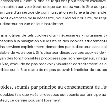
nécessaires », c'est-à-dire ceux qui ont pour finalité exclusiv
munication par voie électronique sur, du ou vers le Site ou qui
ourniture d'un service de communication en ligne à la demand
e, sont exemptés de la nécessité, pour l'éditeur du Site, de requé
tilisateur en vue de leur installation.
ainsi utiliser de tels cookies dits « nécessaires », notamment
sables à la navigation sur le Site et des cookies strictement 
ins services explicitement demandés par l'utilisateur, sans soll
ble de votre part. Si l'utilisateur désactive ces cookies de 
en des fonctionnalités proposées par son navigateur, il risq
Site, et/ou de ne pas recevoir / visualiser correctement les 
ibles sur le Site et/ou de ne pas pouvoir bénéficier de toutes
ookies, soumis par principe au consentement de l'ut
 cookies tels que visés ci-dessous est soumis par principe 
sateur, ce dernier pouvant librement :