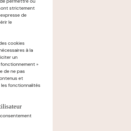
e de permettre ou
 sont strictement
e expresse de
rir le
 des cookies
nécessaires à la
iciter un
« fonctionnement »
ue de ne pas
contenus et
 les fonctionnalités
ilisateur
au consentement