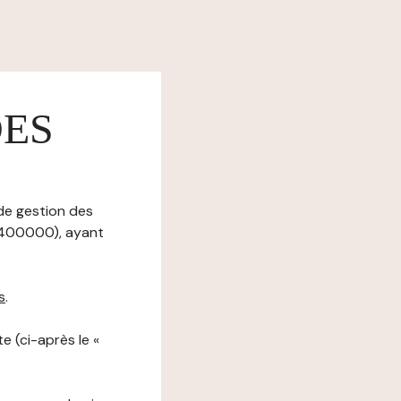
DES
 de gestion des
01400000), ayant
s
.
e (ci-après le «