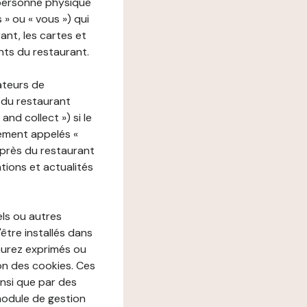
 personne physique
s » ou « vous ») qui
rant, les cartes et
nts du restaurant.
ateurs de
 du restaurant
nd collect ») si le
ement appelés «
près du restaurant
tions et actualités
els ou autres
'être installés dans
aurez exprimés ou
n des cookies. Ces
insi que par des
 module de gestion