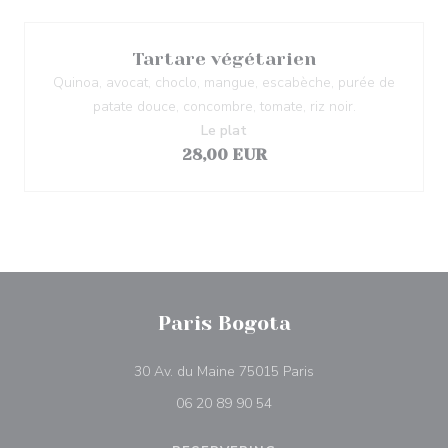
Tartare végétarien
Quinoa, avocat, choclo, mangue, escabèche, purée de
patate douce, concombre, tomate, riz noir.
Le plat
28,00 EUR
Paris Bogota
((opent in een nieuw 
30 Av. du Maine 75015 Paris
06 20 89 90 54