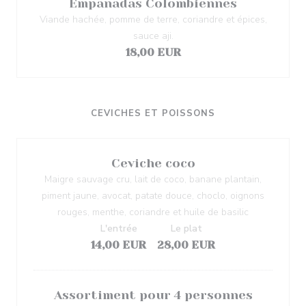
Empanadas Colombiennes
Viande hachée, pomme de terre, coriandre et épices,
sauce aji.
18,00 EUR
CEVICHES ET POISSONS
Ceviche coco
Maigre sauvage cru, lait de coco, banane plantain,
piment jaune, avocat, patate douce, choclo, oignons
rouges, menthe, coriandre et huile de basilic
L'entrée
Le plat
14,00 EUR
28,00 EUR
Assortiment pour 4 personnes