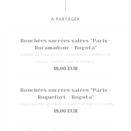
A PARTAGER
Bouchées sucrées salées "Paris -
Rocamadour - Bogota"
Galette de mais choclo, rocamadour, confiture de
bacon, crumble salé et romarin.
18,00 EUR
Bouchées sucrées salées "Paris -
Roquefort - Bogota"
Arepa (galette de maïs), roquefort et oignons confits
18,00 EUR