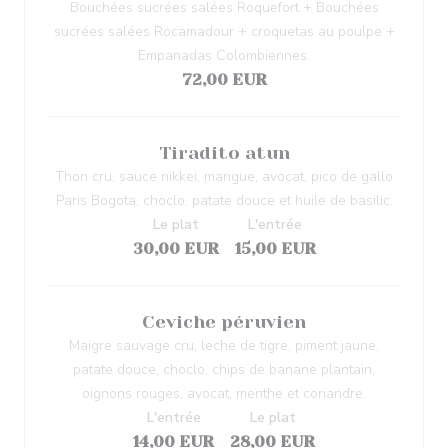
Bouchées sucrées salées Roquefort + Bouchées
sucrées salées Rocamadour + croquetas au poulpe +
Empanadas Colombiennes.
72,00 EUR
Tiradito atun
Thon cru, sauce nikkei, mangue, avocat, pico de gallo
Paris Bogota, choclo, patate douce et huile de basilic.
Le plat
L'entrée
30,00 EUR
15,00 EUR
Ceviche péruvien
Maigre sauvage cru, leche de tigre, piment jaune,
patate douce, choclo, chips de banane plantain,
oignons rouges, avocat, menthe et coriandre.
L'entrée
Le plat
14,00 EUR
28,00 EUR