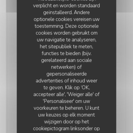
200 gr
verplicht en worden standaard
34,00 EUR
geïnstalleerd. Andere
optionele cookies vereisen uw
toestemming. Deze optionele
Filet de bœuf
cookies worden gebruikt om
Tendre et fondant, cuisson au grill.
uw navigatie te analyseren,
200 gr
het sitepubliek te meten,
38,00 EUR
functies te bieden (bijv.
gerelateerd aan sociale
netwerken) of
Noix d’ entrecôte
gepersonaliseerde
PARIS BOGOTA
advertenties of inhoud weer
Tendre et très persillé, cuisson au grill
te geven. Klik op 'OK,
250 gr
accepteer alle', 'Weiger alle' of
36,00 EUR
'Personaliseer' om uw
voorkeuren te beheren. U kunt
uw keuzes op elk moment
Parillada
wijzigen door op het
Assortiment : filet, noix d'entrecôte, pluma Ibérique,
cookiepictogram linksonder op
cœur de rumsteck. Cuisson au grill