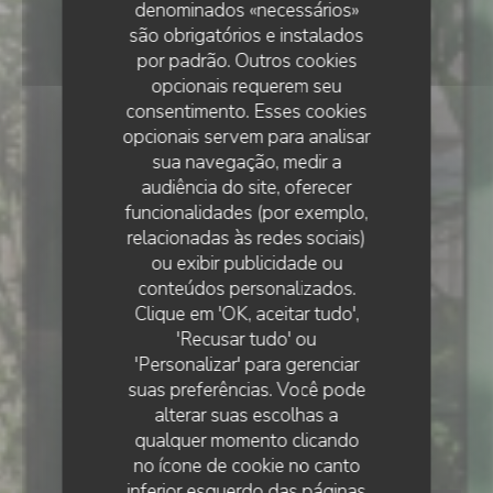
denominados «necessários»
são obrigatórios e instalados
por padrão. Outros cookies
opcionais requerem seu
consentimento. Esses cookies
opcionais servem para analisar
sua navegação, medir a
•
PARIS
audiência do site, oferecer
funcionalidades (por exemplo,
relacionadas às redes sociais)
ou exibir publicidade ou
conteúdos personalizados.
PARIS BOGOTA
Clique em 'OK, aceitar tudo',
'Recusar tudo' ou
'Personalizar' para gerenciar
suas preferências. Você pode
alterar suas escolhas a
qualquer momento clicando
Paris Bogota
no ícone de cookie no canto
inferior esquerdo das páginas