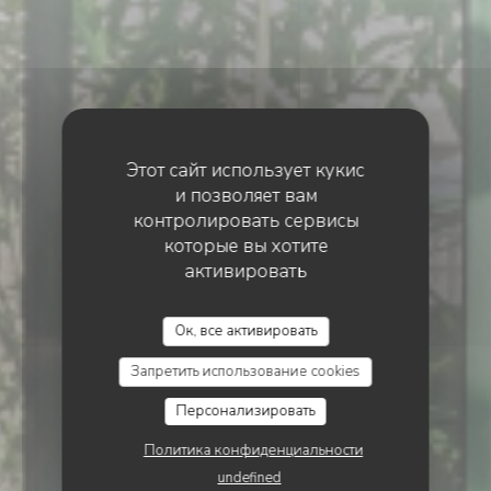
Этот сайт использует кукис
•
PARIS
и позволяет вам
контролировать сервисы
которые вы хотите
активировать
PARIS BOGOTA
Ок, все активировать
Запретить использование cookies
Персонализировать
Политика конфиденциальности
Paris Bogota
undefined